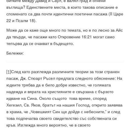
битките между Давид и Саул, е валял град и огнени
въглища? Единствените места, в които такова описание е
споменато са два почти идентични поетични пасажа (II Царе
22 и Псалм 18).
Може да се каже още много по темата, но е по лесно за Айс
да твърди, че пасажи като Откровение 16:21 могат само
тепърва да се очакват в бъдещето.
Бележки:
[1]
След като разглежда различните теории за този странен
пасаж, Дж. Стюарт Ръсел предлага следното обяснение: На
юдеите трябва да е било добре известно, че голямата
надежда и вярата на християните е свързана с бързото
идване на Сина. Около същото това време, според
Хегезил, Св. Яков, братът на нашия Господ, открито заявява
в храма, че „Човешкият Син ще дойде с небесните,” и след
това подпечатва своето свидетелство със собствената си
кръв. Изглежда много вероятно, че в своето