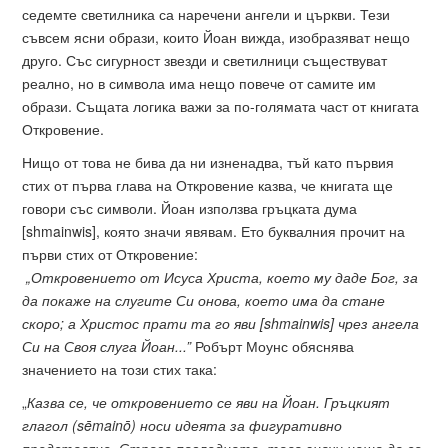
седемте светилника са наречени ангели и църкви. Тези
съвсем ясни образи, които Йоан вижда, изобразяват нещо
друго. Със сигурност звезди и светилници съществуват
реално, но в символа има нещо повече от самите им
образи. Същата логика важи за по-голямата част от книгата
Откровение.
Нищо от това не бива да ни изненадва, тъй като първия
стих от първа глава на Откровение казва, че книгата ще
говори със символи. Йоан използва гръцката дума
[shmainwis], която значи явявам. Ето буквалния прочит на
първи стих от Откровение:
„Откровението от Исуса Христа, което му даде Бог, за
да покаже на слугите Си онова, което има да стане
скоро; а Христос прати та го яви [shmainwis] чрез ангела
Си на Своя слуга Йоан...”
Робърт Моунс обяснява
значението на този стих така:
„
Казва се, че откровението се яви на Йоан. Гръцкият
глагол (sēmainō) носи идеята за фигуративно