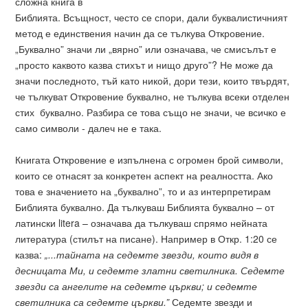
сложна книга в
Библията. Всъщност, често се спори, дали буквалистичният
метод е единствения начин да се тълкува Откровение.
„Буквално” значи ли „вярно” или означава, че смисълът е
„просто каквото казва стихът и нищо друго”? Не може да
значи последното, тъй като никой, дори тези, които твърдят,
че тълкуват Откровение буквално, не тълкува всеки отделен
стих буквално. Разбира се това също не значи, че всичко е
само символи - далеч не е така.
Книгата Откровение е изпълнена с огромен брой символи,
които се отнасят за конкретен аспект на реалността. Ако
това е значението на „буквално”, то и аз интерпретирам
Библията буквално. Да тълкуваш Библията буквално – от
латински litera – означава да тълкуваш спрямо нейната
литература (стилът на писане). Например в Откр. 1:20 се
казва:
„...тайната на седемте звезди, които видя в
десницата Ми, и седемте златни светилника. Седемте
звезди са ангелите на седемте църкви; и седемте
светилника са седемте църкви.”
Седемте звезди и