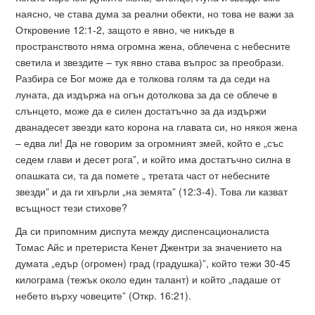
наясно, че става дума за реални обекти, но това не важи за
Откровение 12:1-2, защото е явно, че никъде в
пространството няма огромна жена, облечена с небесните
светила и звездите – тук явно става въпрос за преобрази.
Разбира се Бог може да е толкова голям та да седи на
луната, да издържа на огън дотолкова за да се облече в
слънцето, може да е силен достатъчно за да издържи
дванадесет звезди като корона на главата си, но някоя жена
– едва ли! Да не говорим за огромният змей, който е „със
седем глави и десет рога”, и който има достатъчно силна в
опашката си, та да помете „ третата част от небесните
звезди” и да ги хвърли „на земята” (12:3-4). Това ли казват
всъщност тези стихове?
Да си припомним диспута между диспенсационалиста
Томас Айс и претериста Кенет Джентри за значението на
думата „едър (огромен) град (градушка)”, който тежи 30-45
килограма (тежък около един талант) и който „падаше от
небето върху човеците” (Откр. 16:21).