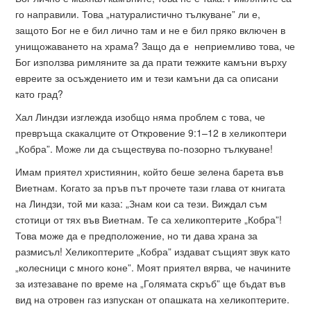
го направили. Това „натуралистично тълкуване” ли е,
защото Бог не е бил лично там и не е бил пряко включен в
унищожаването на храма? Защо да е неприемливо това, че
Бог използва римляните за да прати тежките камъни върху
евреите за осъждението им и тези камъни да са описани
като град?
Хал Линдзи изглежда изобщо няма проблем с това, че
превръща скакалците от Откровение 9:1–12 в хеликоптери
„Кобра”. Може ли да съществува по-позорно тълкуване!
Имам приятел християнин, който беше зелена барета във
Виетнам. Когато за пръв път прочете тази глава от книгата
на Линдзи, той ми каза: „Знам кои са тези. Виждал съм
стотици от тях във Виетнам. Те са хеликоптерите „Кобра”!
Това може да е предположение, но ти дава храна за
размисъл! Хеликоптерите „Кобра” издават същият звук като
„колесници с много коне”. Моят приятел вярва, че начините
за изтезаване по време на „Голямата скръб” ще бъдат във
вид на отровен газ изпускан от опашката на хеликоптерите.