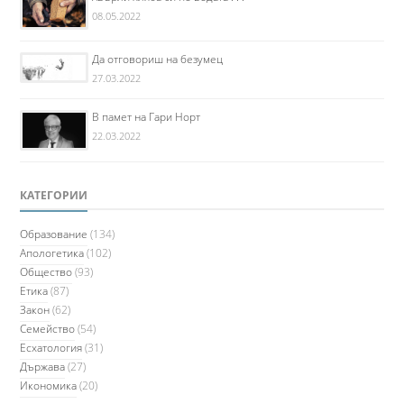
08.05.2022
Да отговориш на безумец
27.03.2022
В памет на Гари Норт
22.03.2022
КАТЕГОРИИ
Образование
(134)
Апологетика
(102)
Общество
(93)
Етика
(87)
Закон
(62)
Семейство
(54)
Есхатология
(31)
Държава
(27)
Икономика
(20)