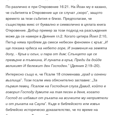
По-различно е при Откровение 16:21. На Йоан му е казано,
че събитията в Откровение ще се случат „скоро”, защото
времето за тези събития е близо. Предполагам, че
съществува микс от буквално и символично в цялата книга
Откровение. Добър пример за този подход на разсъждения
може да се намери в Деяния гл.2. Когато цитира Йоил 2:10,
Петър няма проблем да смеси небесен феномен с кръв:
„
И
ще покажа чудеса на небето горе, И знамения на земята
долу, - Кръв и огън, и пара от дим; Слънцето ще се
превърне в тъмнина, И луната в кръв, Преди да дойде
великият И бележит ден Господен.”
(Деяния 2:19–20).
Интересно също е, че Псалм 18 споменава „
г
рад и огнени
въглища
”. Този псалм има обяснително заглавие: „
За
първия певец. Псалом на Господния слуга Давид, който е
говорил Господу думите на тая песен в деня, когато
Господ го избавил от ръката на всичките му неприятели
и от ръката на Саула
”. Къде е библейското или извън
библейско историческо доказателство, че по време на