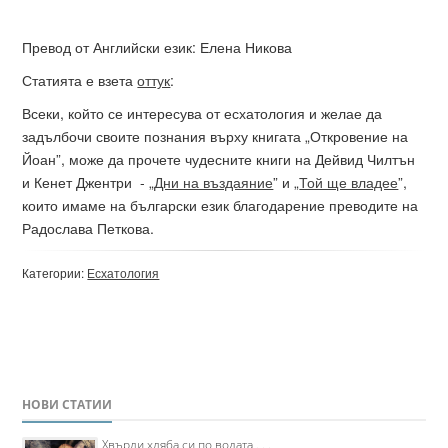
Превод от Английски език: Елена Никова
Статията е взета
оттук
:
Всеки, който се интересува от есхатология и желае да
задълбочи своите познания върху книгата „Откровение на
Йоан”, може да прочете чудесните книги на Дейвид Чилтън
и Кенет Джентри - „
Дни на въздаяние
” и „
Той ще владее
”,
които имаме на български език благодарение преводите на
Радослава Петкова.
Категории:
Есхатология
НОВИ СТАТИИ
Хвърли хляба си по водата . . .