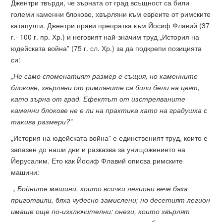
Джентри твърди, че зърната от град всъщност са били
големи каменни блокове, хвърляни към евреите от римските
катапулти. Джентри прави препратка към Йосиф Флавий (37
г.- 100 г. пр. Хр.) и неговият най-значим труд „История на
юдейската война” (75 г. сл. Хр.) за да подкрепи позицията
си:
„Не само споменатият размер е същия, но каменните
блокове, хвърляни от римляните са били бели на цвят,
като зърна от град. Ефектът от изстрелваните
каменни блокове не е ли на практика като на градушка с
такива размери?”
„История на юдейската война” е единственият труд, които е
запазен до наши дни и разказва за унищожението на
Йерусалим. Ето как Йосиф Флавий описва римските
машини:
„ Бойните машини, които всички легиони вече бяха
приготвили, бяха чудесно замислени; но десетият легион
имаше още по-изключителни: онези, които хвърлят