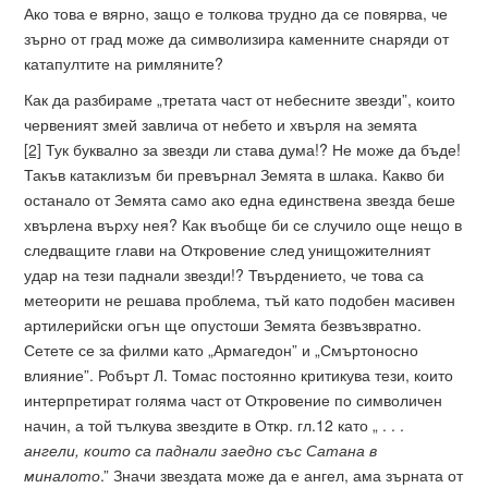
Ако това е вярно, защо е толкова трудно да се повярва, че
зърно от град може да символизира каменните снаряди от
катапултите на римляните?
Как да разбираме „третата част от небесните звезди”, които
червеният змей завлича от небето и хвърля на земята
[2]
Тук буквално за звезди ли става дума!? Не може да бъде!
Такъв катаклизъм би превърнал Земята в шлака. Какво би
останало от Земята само ако една единствена звезда беше
хвърлена върху нея? Как въобще би се случило още нещо в
следващите глави на Откровение след унищожителният
удар на тези паднали звезди!? Твърдението, че това са
метеорити не решава проблема, тъй като подобен масивен
артилерийски огън ще опустоши Земята безвъзвратно.
Сетете се за филми като „Армагедон” и „Смъртоносно
влияние”. Робърт Л. Томас постоянно критикува тези, които
интерпретират голяма част от Откровение по символичен
начин, а той тълкува звездите в Откр. гл.12 като „ . . .
ангели, които са паднали заедно със Сатана в
миналото
.” Значи звездата може да е ангел, ама зърната от