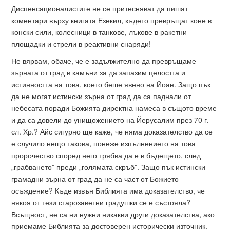
Диспенсационалистите не се притесняват да пишат
коментари върху книгата Езекил, където превръщат коне в
конски сили, колесници в танкове, лъкове в ракетни
площадки и стрели в реактивни снаряди!
Не вярвам, обаче, че е задължително да превръщаме
зърната от град в камъни за да запазим целостта и
истинността на това, което беше явено на Йоан. Защо пък
да не могат истински зърна от град да са паднали от
небесата поради Божията директна намеса в същото време
и да са довели до унищожението на Йерусалим през 70 г.
сл. Хр.? Айс сигурно ще каже, че няма доказателство да се
е случило нещо такова, понеже изпълнението на това
пророчество според него трябва да е в бъдещето, след
„грабването” преди „голямата скръб”. Защо пък истински
грамадни зърна от град да не са част от Божието
осъждение? Къде извън Библията има доказателство, че
някоя от тези старозаветни градушки се е състояла?
Всъщност, не са ни нужни никакви други доказателства, ако
приемаме Библията за достоверен исторически източник.