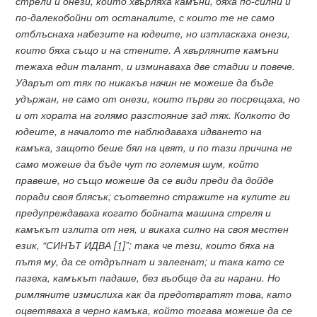
стрели и онези, които хвърляха камъни, бяха по-силни и
по-далекобойни от останалите, с които те не само
отблъснаха набезите на юдеите, но изтласкаха онези,
които бяха също и на стените. А хвърляните камъни
тежаха един талант, и изминаваха две стадии и повече.
Ударът от тях по никакъв начин не можеше да бъде
удържан, не само от онези, които първи го посрещаха, но
и от хората на голямо разстояние зад тях. Колкото до
юдеите, в началото те наблюдаваха идването на
камъка, защото беше бял на цвят, и по тази причина не
само можеше да бъде чут по големия шум, който
правеше, но също можеше да се види преди да дойде
поради своя блясък; съответно стражите на кулите ги
предупреждаваха когато бойната машина стреля и
камъкът излита от нея, и викаха силно на своя местен
език, “СИНЪТ ИДВА
[1]
”; така че тези, които бяха на
пътя му, да се отдръпнат и залегнат; и така като се
пазеха, камъкът падаше, без въобще да ги нарани. Но
римляните измислиха как да предотвратят това, като
оцветяваха в черно камъка, който тогава можеше да се