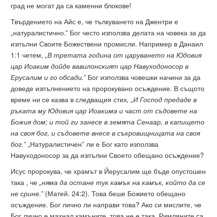
град не могат да са каменни блокове!
Твърдението на Айс е, че тълкуването на Джентри е
„натуралистично.” Бог често използва делата на човека за да
изпълни Своите Божествени промисли. Например в Данаил
1:1 четем,
„В третата година от царуването на Юдовия
цар Иоаким дойде вавилонският цар Навуходоносор в
Ерусалим и го обсади.”
Бог използва човешки начини за да
доведе изпълнението на пророкувано осъждение. В същото
време ни се казва в следващия стих
, „И Господ предаде в
ръката му Юдовия цар Иоакима и част от съдовете на
Божия дом; и той ги занесе в земята Сенаар, в капището
на своя бог, и съдовете внесе в съкровищницата на своя
бог.”
„Натуралистичен” ли е Бог като използва
Навуходоносор за да изпълни Своето обещано осъждение?
Исус пророкува, че храмът в Йерусалим ще бъде опустошен
така , че
„н
яма да остане тук камък на камък, който да се
не срине.”
(Матей. 24:2). Това беше Божието обещано
осъждение. Бог лично ли направи това? Ако си мислите, че
Бог лично е махнал камъните, това не е така. Римляните са