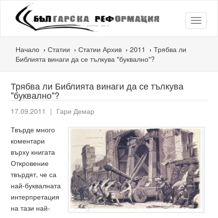
Toggle
navigat
Начало
Статии
Статии Архив
2011
Трябва ли
Библията винаги да се тълкува "буквално"?
Трябва ли Библията винаги да се тълкува
"буквално"?
17.09.2011
|
Гари Демар
Твърде много
коментари
върху книгата
Откровение
твърдят, че са
най-буквалната
интерпретация
на тази най-