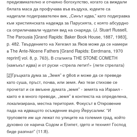
предизвикателно и отчаяно богохулство, когато са виждали
бялата маса да профучава във въздуха, юдеите са
надигали подигравателен вик, „Синът идва,” като подигравка
към християнската надежда за Парусията, с която абсурдно
са оприличавали чудатия вид на снаряда. (J. Stuart Russell,
The Parousia [Grand Rapids: Baker Book House, 1887, 1983],
p. 482. Твърдението на Хегезил за Яков може да се намери
в The Ante-Nicene Fathers [Grand Rapids: Eerdmans, 1970
reprint] vol. 8, p. 763)
.
В статията THE STONE COMETH
(камъкът идва) и от руски «стрела летит!» (лети стрелата)
[2]
Гръцката дума за „Земя” е gēоs и може да се преведе
като суша, пръст, почва, или земя. Ако тези стихове се
прочетат и се вмъкне думата „земя” - земята на Израил -
както е в много преводи, „земя” в контекста на определена,
локализирана, местна територия. Фокусът в Откровение
пада на идващото осъждение върху Йерусалим: “И
труповете им ще лежат по улиците на големия град, който
духовно се нарича Содом и Египет, гдето и техният Господ
биде разпнат” (11:8).