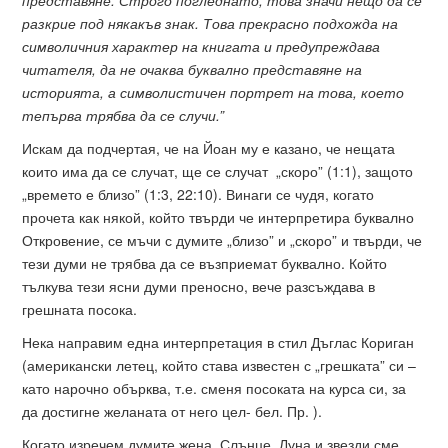
представяне. Строго погледнато, това значи нещо да се
разкрие под някакъв знак. Това прекрасно подхожда на
символичния характер на книгата и предупреждава
читателя, да не очаква буквално представяне на
историята, а символистичен портрет на това, което
тепърва трябва да се случи.”
Искам да подчертая, че на Йоан му е казано, че нещата
които има да се случат, ще се случат „скоро” (1:1), защото
„времето е близо” (1:3, 22:10). Винаги се чудя, когато
прочета как някой, който твърди че интерпретира буквално
Откровение, се мъчи с думите „близо” и „скоро” и твърди, че
тези думи не трябва да се възприемат буквално. Който
тълкува тези ясни думи преносно, вече разсъждава в
грешната посока.
Нека направим една интерпретация в стил Дъглас Кориган
(американски летец, който става известен с „грешката” си –
като нарочно обърква, т.е. сменя посоката на курса си, за
да достигне желаната от него цел- бел. Пр. ).
Когато изречем думите жена, Слънце, Луна и звезди сме