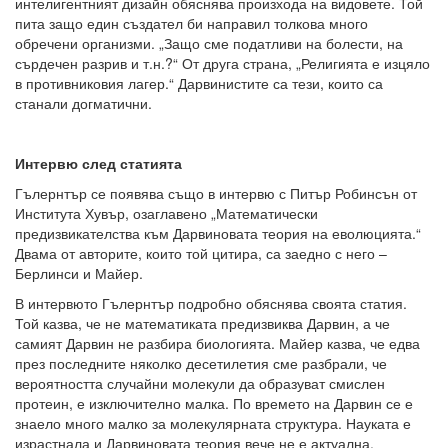
интелигентният дизайн обяснява произхода на видовете. Той
пита защо един създател би направил толкова много
обречени организми. „Защо сме податливи на болести, на
сърдечен разрив и т.н.?“ От друга страна, „Религията е изцяло
в противниковия лагер.“ Дарвинистите са тези, които са
станали догматични.
Интервю след статията
Гълернтър се появява също в интервю с Питър Робинсън от
Института Хувър, озаглавено „Математически
предизвикателства към Дарвиновата теория на еволюцията.“
Двама от авторите, които той цитира, са заедно с него –
Берлинси и Майер.
В интервюто Гълернтър подробно обяснява своята статия.
Той казва, че не математиката предизвиква Дарвин, а че
самият Дарвин не разбира биологията. Майер казва, че едва
през последните няколко десетилетия сме разбрали, че
вероятността случайни молекули да образуват смислен
протеин, е изключително малка. По времето на Дарвин се е
знаело много малко за молекулярната структура. Науката е
израстнала и Дарвиновата теория вече не е актуална.