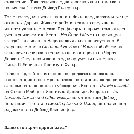
съжаление. „Това означава една красива идея по-малко в
нашия свят“, казва Дейвид Гълернтър.
Той е последният човек, за когото бихте предположили, че ще
отхвърли Дарвин. Живее и работи в самото средище на
интелектуалното статукво. Професорът е прочут компютърен
учен в университета Йеил –
Ню Йорк Таймс
го нарича „рок
звезда“ – и е член на Националния съвет на изкуствата. В
скорошна статия в
Claremont Review of Books
той обяснява
защо вече не вярва в теорията на еволюцията на Чарлз
Дарвин. След това излага сходни аргументи в интервю с
Питър Робинсън от Института Хувър.
Гълернтър, който е известен, че предсказва появата на
световната интернет мрежа, казва, че три книги са допринесли
за промяната на неговите убеждения. Едната е
Darwin’s Doubt
на Стивън Майер от Института Дискавъри. Втората е
The
Deniable Darwin and Other Essays
на математика Дейвид
Берлински. Третата е
Debating Darwin’s Doubt
, антология под
редакцията на Дейвид Клингхофър.
Защо отхвърля дарвинизма?