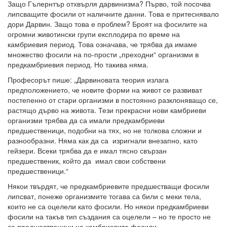
Защо Гълернтър отхвърля дарвинизма? Първо, той посочва
липсващите фосили от наличните данни. Това е притеснявало
дори Дарвин. Защо това е проблем? Броят на фосилите на
огромни животински групи експлодира по време на
камбриевия период. Това означава, че трябва да имаме
множество фосили на по-прости „преходни“ организми в
предкамбриевия период. Но такива няма.
Професорът пише: „Дарвиновата теория излага
предположението, че новите форми на живот се развиват
постепенно от стари организми в постоянно разклоняващо се,
растящо дърво на живота. Тези прекрасни нови камбриеви
организми трябва да са имали предкамбриеви
предшественици, подобни на тях, но не толкова сложни и
разнообразни. Няма как да са изригнали внезапно, като
гейзери. Всеки трябва да е имал тясно свързан
предшественик, който да имал свои собствени
предшественици.“
Някои твърдят, че предкамбриевите предшестващи фосили
липсват, понеже организмите тогава са били с меки тела,
които не са оцелели като фосили. Но някои предкамбриеви
фосили на такъв тип създания са оцелели – но те просто не
са предшественици на камбриевите фосили.