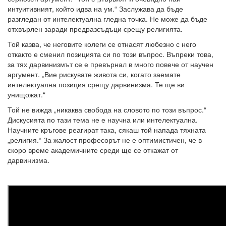
интуитивният, който идва на ум.“ Заслужава да бъде
разгледан от интелектуална гледна точка. Не може да бъде
отхвърлен заради предразсъдъци срещу религията.
Той казва, че неговите колеги се отнасят любезно с него
откакто е сменил позицията си по този въпрос. Въпреки това,
за тях дарвинизмът се е превърнал в много повече от научен
аргумент. „Вие рискувате живота си, когато заемате
интелектуална позиция срещу дарвинизма. Те ще ви
унищожат.“
Той не вижда „никаква свобода на словото по този въпрос.“
Дискусията по тази тема не е научна или интелектуална.
Научните кръгове реагират така, сякаш той напада тяхната
„религия.“ За жалост професорът не е оптимистичен, че в
скоро време академичните среди ще се откажат от
дарвинизма.