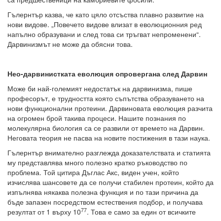
Гълернтър казва, че като цяло отсъства плавно развитие на
нови видове. „Повечето видове влизат в еволюционния ред
напълно образувани и след това си тръгват непроменени“.
Дарвинизмът не може да обясни това.
Нео-дарвинистката еволюция опровергана след Дарвин
Може би най-големият недостатък на дарвинизма, пише
професорът, е трудността която съпътства образуването на
нови функционални протеини. Дарвиновата еволюция разчита
на огромен брой такива процеси. Нашите познания по
молекулярна биология са се развили от времето на Дарвин.
Неговата теория не пасва на новите постижения в тази наука.
Гълернтър внимателно разглежда доказателствата и статията
му представлява много полезно кратко ръководство по
проблема. Той цитира Дъглас Акс, виден учен, който
изчислява шансовете да се получи стабилен протеин, който да
изпълнява някаква полезна функция и по тази причина да
бъде запазен посредством естествения подбор, и получава
77
резултат от 1 върху 10
. Това е само за един от всичките