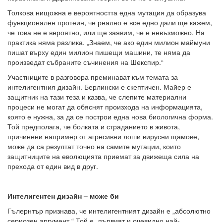
Толкова нищожна е вероятността една мутация да образува
функционален протеин, че реално е все едно дали ще кажем,
че това не е вероятно, или ще заявим, че е невъзможно. На
практика няма разлика. „Знаем, че ако един милион маймуни
пишат върху един милион пишещи машини, те няма да
произведат събраните съчинения на Шекспир.“
Участниците в разговора преминават към темата за
интелигентния дизайн. Берлински е скептичен. Майер е
защитник на тази теза и казва, че слепите материални
процеси не могат да обяснят произхода на информацията,
която е нужна, за да се построи една нова биологична форма.
Той предполага, че болката и страданието в живота,
причинени например от агресивни лоши вирусни щамове,
може да са резултат точно на самите мутации, които
защитниците на еволюцията приемат за движеща сила на
прехода от един вид в друг.
Интелигентен дизайн – може би
Гълернтър признава, че интелигентният дизайн е „абсолютно
сериозен аргумент.“ Той е „първият и очевидно най-