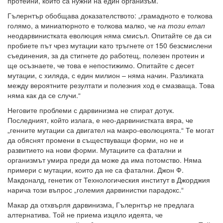
протеини, които са нужни на един организъм.
Гълернтър обобщава доказателството: „грамадното е толкова
голямо, а миниатюрното е толкова малко, че
на този етап
неодарвинистката еволюция няма смисъл. Опитайте се да си
пробиете път чрез мутации като тръгнете от 150 безсмислени
съединения, за да стигнете до работещ, полезен протеин и
ще осъзнаете, че това е непостижимо. Опитайте с десет
мутации, с хиляда, с един милион – няма начин. Разликата
между вероятните резултати и полезния ход е смазваща. Това
няма как да се случи.“
Неговите проблеми с дарвинизма не спират дотук.
Последният, който излага, е нео-дарвинистката вяра, че
„генните мутации са двигател на макро-еволюцията.“ Те могат
да обяснят промени в съществуващи форми, но не и
развитието на нови форми. Мутациите са фатални и
организмът умира преди да може да има потомство. Няма
примери с мутации, които да не са фатални. Джон Ф.
Макдоналд, генетик от Технологическия институт в Джорджия
нарича този въпрос „големия дарвинистки парадокс.“
Макар да отхвърля дарвинизма, Гълернтър не предлага
алтернатива. Той не приема изцяло идеята, че