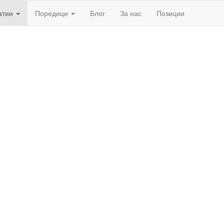
атии
Поредици
Блог
За нас
Позиции