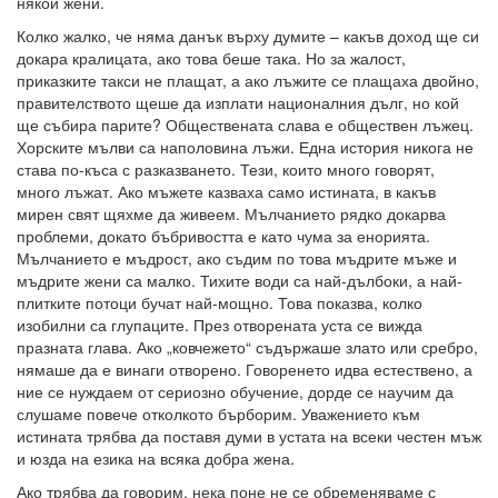
някои жени.
Колко жалко, че няма данък върху думите – какъв доход ще си
докара кралицата, ако това беше така. Но за жалост,
приказките такси не плащат, а ако лъжите се плащаха двойно,
правителството щеше да изплати националния дълг, но кой
ще събира парите? Обществената слава е обществен лъжец.
Хорските мълви са наполовина лъжи. Една история никога не
става по-къса с разказването. Тези, които много говорят,
много лъжат. Ако мъжете казваха само истината, в какъв
мирен свят щяхме да живеем. Мълчанието рядко докарва
проблеми, докато бъбривостта е като чума за енорията.
Мълчанието е мъдрост, ако съдим по това мъдрите мъже и
мъдрите жени са малко. Тихите води са най-дълбоки, а най-
плитките потоци бучат най-мощно. Това показва, колко
изобилни са глупаците. През отворената уста се вижда
празната глава. Ако „ковчежето“ съдържаше злато или сребро,
нямаше да е винаги отворено. Говоренето идва естествено, а
ние се нуждаем от сериозно обучение, дорде се научим да
слушаме повече отколкото бърборим. Уважението към
истината трябва да поставя думи в устата на всеки честен мъж
и юзда на езика на всяка добра жена.
Ако трябва да говорим, нека поне не се обременяваме с