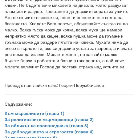
клюки. Не бъдете вече мяховете на дявола, които раздухват
пламъци и раздор. Престанете да държите хората за ушите.
Ако не скъсите езиците си, поне ги посолете със солта на
благодатта. Хвалете Бога повече, обвинявайте съседа си по-
малко. Всяка гъска може да кряка, всяка муха ще намери
неприятно място да кацне, всяка пушка може да гръмне и
трънака може да раздере плътта на човека. Мухата няма да
влезе в гърлото ти, ако си държиш устата затворена, а и злата
реч няма да излезе. Мислете много, но казвайте малко,
бъдете бързи в работата и бавни в говоренето, а най-вече
молете великият Господ да постави стража над устните ви.
Превод от английски език: Георги Порумбачанов
Съдържание:
Към мързеливите (глава 1)
За религиозните мърморковци (глава 2)
За обликът на проповедника (глава 3)
За добродушието и строгостта (глава 4)
За търпението (глава 5)