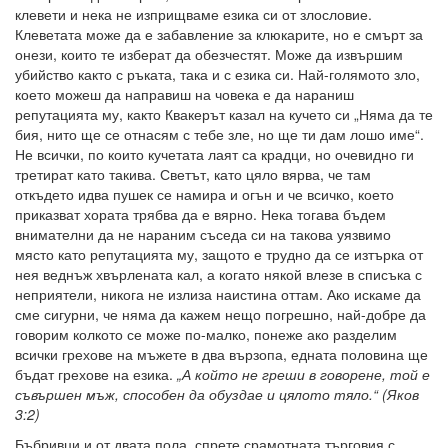
клевети и нека не изприщваме езика си от злословие.
Клеветата може да е забавление за клюкарите, но е смърт за
онези, които те изберат да обезчестят. Може да извършим
убийство както с ръката, така и с езика си. Най-голямото зло,
което можеш да направиш на човека е да нараниш
репутацията му, както Квакерът казал на кучето си „Няма да те
бия, нито ще се отнасям с тебе зле, но ще ти дам лошо име“.
Не всички, по които кучетата лаят са крадци, но очевидно ги
третират като такива. Светът, като цяло вярва, че там
откъдето идва пушек се намира и огън и че всичко, което
приказват хората трябва да е вярно. Нека тогава бъдем
внимателни да не нараним съседа си на такова уязвимо
място като репутацията му, защото е трудно да се изтърка от
нея веднъж хвърлената кал, а когато някой влезе в списъка с
неприятели, никога не излиза наистина оттам. Ако искаме да
сме сигурни, че няма да кажем нещо погрешно, най-добре да
говорим колкото се може по-малко, понеже ако разделим
всички грехове на мъжете в два вързопа, едната половина ще
бъдат грехове на езика.
„А който не греши в говорене, той е
съвършен мъж, способен да обуздае и цялото тяло.“ (Яков
3:2)
Бъбривци и от двата пола, спрете срамотната търговия с