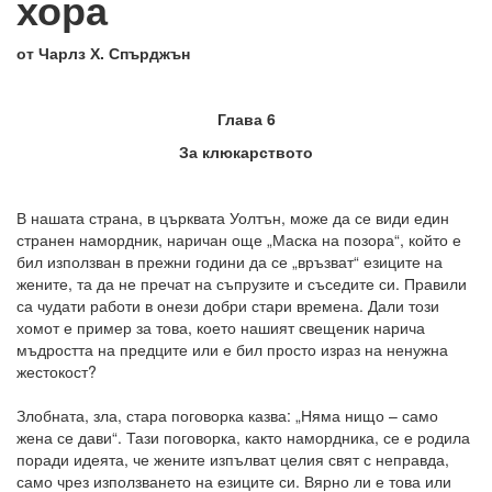
хора
от Чарлз Х. Спърджън
Глава 6
За клюкарството
В нашата страна, в църквата Уолтън, може да се види един
странен намордник, наричан още „Маска на позора“, който е
бил използван в прежни години да се „връзват“ езиците на
жените, та да не пречат на съпрузите и съседите си. Правили
са чудати работи в онези добри стари времена. Дали този
хомот е пример за това, което нашият свещеник нарича
мъдростта на предците или е бил просто израз на ненужна
жестокост?
Злобната, зла, стара поговорка казва: „Няма нищо – само
жена се дави“. Тази поговорка, както намордника, се е родила
поради идеята, че жените изпълват целия свят с неправда,
само чрез използването на езиците си. Вярно ли е това или