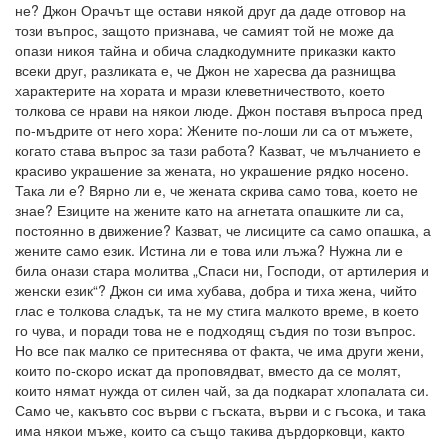
не? Джон Орачът ще остави някой друг да даде отговор на
този въпрос, защото признава, че самият той не може да
опази никоя тайна и обича сладкодумните приказки както
всеки друг, разликата е, че Джон не харесва да разнищва
характерите на хората и мрази клеветничеството, което
толкова се нрави на някои люде. Джон поставя въпроса пред
по-мъдрите от него хора: Жените по-лоши ли са от мъжете,
когато става въпрос за тази работа? Казват, че мълчанието е
красиво украшение за жената, но украшение рядко носено.
Така ли е? Вярно ли е, че жената скрива само това, което не
знае? Езиците на жените като на агнетата опашките ли са,
постоянно в движение? Казват, че лисиците са само опашка, а
жените само език. Истина ли е това или лъжа? Нужна ли е
била онази стара молитва „Спаси ни, Господи, от артилерия и
женски език“? Джон си има хубава, добра и тиха жена, чийто
глас е толкова сладък, та не му стига малкото време, в което
го чува, и поради това не е подходящ съдия по този въпрос.
Но все пак малко се притеснява от факта, че има други жени,
които по-скоро искат да проповядват, вместо да се молят,
които нямат нужда от силен чай, за да подкарат хлопалата си.
Само че, какъвто сос върви с гъската, върви и с гъсока, и така
има някои мъже, които са също такива дърдорковци, както