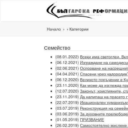
Начало
Категории
Семейство
(08.01.2022)
Всеки има светоглед. Вк
(06.12.2021)
Изграждане на самодисц
(02.06.2021)
Оспорване на насрещнит
(04.04.2021)
Спасени чрез чадородие?
(06.12.2020)
Великото поръчение е Ку
(23.11.2020)
Как може да изглежда пр
(12.07.2020)
Законът, християните, ст
(23.11.2019)
Да напипаш на прасето 
(22.07.2019)
Ирационален хуманизъм:
(03.07.2019)
Реконструкция на семей
(03.06.2019)
За духовните прелюбоде
(01.05.2019)
ПРИЗВАНИЕ
(26.02.2019)
Самостоятелно мислене 