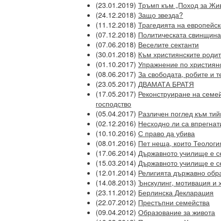
(23.01.2019)
Тръмп към „Поход за Жив
(24.12.2018)
Защо звезда?
(11.12.2018)
Трагедията на европейск
(07.12.2018)
Политическата свинщина
(07.06.2018)
Веселите сектанти
(30.01.2018)
Към християнските роди
(01.10.2017)
Упражнение по християнс
(08.06.2017)
За свободата, робите и 
(23.05.2017)
ДВАМАТА БРАТЯ
(17.05.2017)
Реконструиране на семе
господство
(05.04.2017)
Различен поглед към ти
(02.12.2016)
Несходно ли са впрегнат
(10.10.2016)
С право да убива
(08.01.2016)
Пет неща, които Теологи
(17.06.2014)
Държавното училище е с
(15.03.2014)
Държавното училище е с
(12.01.2014)
Религията държавно обр
(14.08.2013)
Ънскулинг, мотивация и 
(23.11.2012)
Берлинска Декларация
(22.07.2012)
Престъпни семейства
(09.04.2012)
Образование за живота