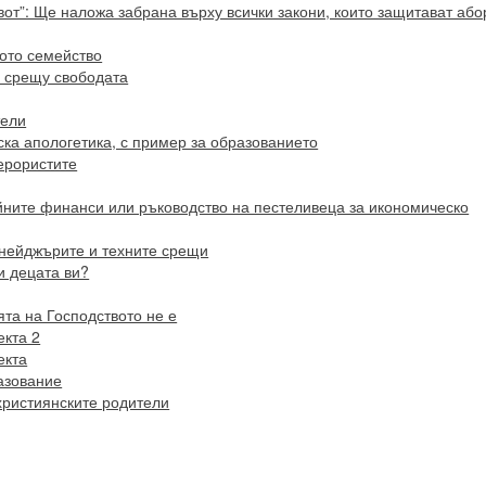
от”: Ще наложа забрана върху всички закони, които защитават або
ото семейство
 срещу свободата
тели
ка апологетика, с пример за образованието
терористите
йните финанси или ръководство на пестеливеца за икономическо
йнейджърите и техните срещи
и децата ви?
ята на Господството не е
екта 2
екта
азование
християнските родители