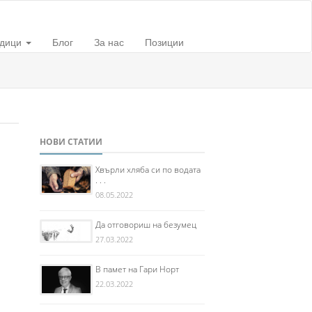
дици
Блог
За нас
Позиции
НОВИ СТАТИИ
Хвърли хляба си по водата
. . .
08.05.2022
Да отговориш на безумец
27.03.2022
В памет на Гари Норт
22.03.2022