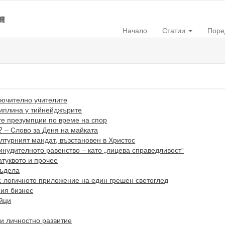
Начало
Статии
Поре
лючително учителите
иплина у тийнейджърите
е презумпции по време на спор
 – Слово за Деня на майката
лтурният мандат, възстановен в Христос
инудителното равенство – като „лицева справедливост“
атуквото и прочее
гъдела
 логичното приложение на един грешен светоглед
ния бизнес
йци
и личностно развитие