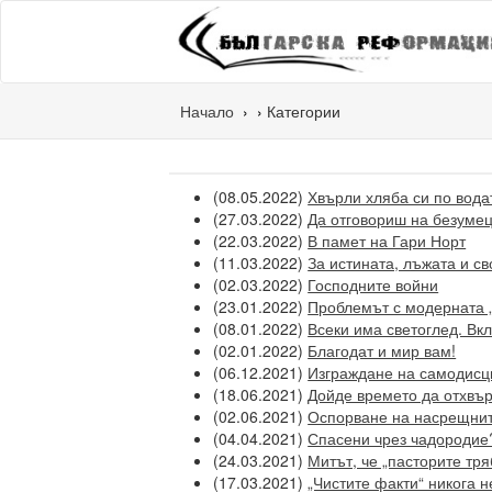
Начало
Категории
(08.05.2022)
Хвърли хляба си по водата
(27.03.2022)
Да отговориш на безуме
(22.03.2022)
В памет на Гари Норт
(11.03.2022)
За истината, лъжата и с
(02.03.2022)
Господните войни
(23.01.2022)
Проблемът с модерната 
(08.01.2022)
Всеки има светоглед. Вк
(02.01.2022)
Благодат и мир вам!
(06.12.2021)
Изграждане на самодисц
(18.06.2021)
Дойде времето да отхвъ
(02.06.2021)
Оспорване на насрещнит
(04.04.2021)
Спасени чрез чадородие?
(24.03.2021)
Митът, че „пасторите тр
(17.03.2021)
„Чистите факти“ никога н