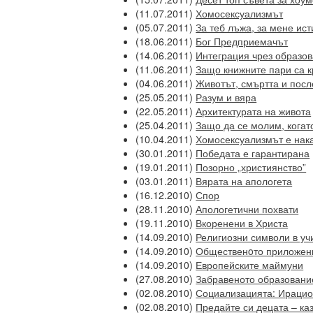
(11.07.2011)
Хомосексуализмът
(05.07.2011)
За теб лъжа, за мене ис
(18.06.2011)
Бог Предприемачът
(14.06.2011)
Интеграция чрез образо
(11.06.2011)
Защо книжните пари са 
(04.06.2011)
Животът, смъртта и посл
(25.05.2011)
Разум и вяра
(22.05.2011)
Архитектурата на живота
(25.04.2011)
Защо да се молим, когат
(10.04.2011)
Хомосексуализмът е нак
(30.01.2011)
Победата е гарантирана
(19.01.2011)
Позорно „християнство”
(03.01.2011)
Вярата на апологета
(16.12.2010)
Спор
(28.11.2010)
Апологетични похвати
(19.11.2010)
Вкоренени в Христа
(14.09.2010)
Религиозни символи в у
(14.09.2010)
Общественoто приложен
(14.09.2010)
Европейските маймуни
(27.08.2010)
Забравеното образовани
(02.08.2010)
Социализацията: Ирацио
(02.08.2010)
Предайте си децата – каз