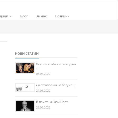
дици
Блог
За нас
Позиции
НОВИ СТАТИИ
Хвърли хляба си по водата
. . .
08.05.2022
Да отговориш на безумец
27.03.2022
В памет на Гари Норт
22.03.2022