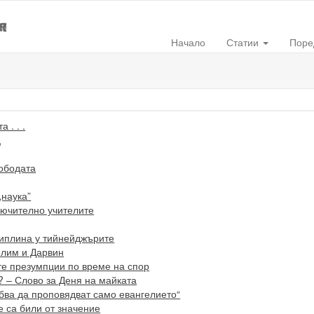
Начало
Статии
Поре
 . . .
ц
вободата
„наука”
лючително учителите
иплина у тийнейджърите
рлим и Дарвин
е презумпции по време на спор
 – Слово за Деня на майката
ябва да проповядват само евангелието“
е са били от значение