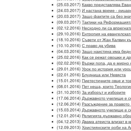
(25.03.2017)
Какво представлява Ева
(24.03.2017)
И настана време - рицар
(20.03.2017)
Защо фактите са без знач
(09.03.2017)
Тактики на Реформацията
(02.12.2016)
Несходно ли са впрегнат
(29.10.2016)
Ентропия на евангелска
(18.10.2016)
Съвети от Жан Калвин къ
(10.10.2016)
С право да убива
(04.03.2016)
Защо наистина има бедн
(25.02.2016)
Как се режат овошки и д
(02.02.2016)
Вържи попа, да е мирно 
(29.01.2016)
Урок по история или уро
(22.01.2016)
Блудница или Невяста
(15.01.2016)
Пиетестичните овце и то
(08.01.2016)
Пет неща, които Теологи
(31.10.2015)
За изборът и изборите
(17.06.2014)
Държавното училище е с
(12.06.2014)
Разсъждение за правото
(15.03.2014)
Държавното училище е с
(12.01.2014)
Религията държавно обр
(04.12.2013)
Двама атеиста влизат в к
(12.09.2013)
Християнските роби на 