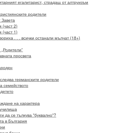
тарният егалитарист, страдащ от алтруизъм
християнските родители
т Завета
 (част 2)
 (част 1)
риха . . . всички останали мълчат (18+)
 „Родители”
авната просвета
народен
еследва германските родители
за семейството
 детето
раждане на характера
 училища
ги да се тълкува "буквално"?
кта в България
жни
мскул бащи