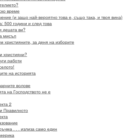
нгелието?
ско време
ение (и защо най-вероятно това е, също така, и твоя вина)
: 500 години и след това
и децата ви?
та мисъл
м християните, за деня на изборите
и християни?
руги работи
селото!
ците на историята
варните волове
ята на Господството не е
екта 2
 и Правилното
екта
азование
ръчма . . . излиза само един
Америка