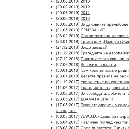
(20.06.2019)
2013
(20.06.2019)
2012
(20.06.2019)
2011
(20.06.2019)
2010
(03.06.2019)
За духовните прелюбоде
(01.05.2019)
ПРИЗВАНИЕ
(26.02.2019)
Самостоятелно мислене 
(23.01.2019)
Тръмп към „Поход за Жив
(24.12.2018)
Защо звезда?
(11.12.2018)
Трагедията на европейск
(07.12.2018)
Политическата свинщина
(07.06.2018)
Веселите сектанти
(30.01.2018)
Към християнските роди
(03.01.2018)
Десетте правила на рели
(01.10.2017)
Упражнение по християнс
(11.06.2017)
Трагедията на днешните
(08.06.2017)
За свободата, робите и 
(23.05.2017)
ДВАМАТА БРАТЯ
(17.05.2017)
Реконструиране на семе
господство
(06.05.2017)
W.W.J.D. (Какво би напр
(05.04.2017)
Различен поглед към ти
(28.03.2017)
Сред дърветата: Скрити 