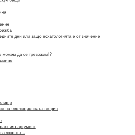
тина
вание
кражба
едните дни или защо есхатологията е от значение
о можем да се тревожим!?
азание
чилище
ие на еволюционната теория
е
налният аргумент
ва законът...