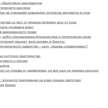
но обществено ирелевантни
итическото мислене
Как да откриваме невалидни логически аргументи в спор
ества са част от някакъв затворен кръг от хора
ената държавна власт
в американското право
т, който специализира журналистика и политически науки
лтурният мандат, възстановен в Христос
инудителното равенство – като „лицева справедливост“
щу културно християнство
атуквото и прочее
гъдела
ил се отказва от дарвинизма, но все още не приема напълно
 логичното приложение на един грешен светоглед
ния бизнес