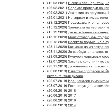
(12.03.2021)
В личен план приятни, 
(26.02.2021)
Седемте проверки на кр
(09.02.2021)
Анатомия на аргумента: 
(25.01.2021)
Не вярвам в плурализма
(29.12.2020)
Предсказвачите на пророч
(15.12.2020)
Заплахата на неогранич
(15.12.2020)
Десетте Божии заповеди 
(15.12.2020)
Моят отговор към студен
(06.12.2020)
Великото поръчение е Ку
(23.11.2020)
Как може да изглежда пр
(03.11.2020)
За свободата на словото
(29.09.2020)
Културен марксизъм сре
(12.07.2020)
Законът, християните, ст
(23.11.2019)
Да напипаш на прасето 
(30.08.2019)
Известен професор от Йе
интелигентния дизайн
(22.07.2019)
Ирационален хуманизъм:
(03.07.2019)
Реконструкция на семей
(20.06.2019)
2018
(20.06.2019)
2017
(20.06.2019)
2016
(20.06.2019)
2014