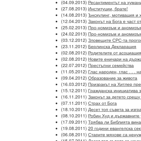
(04.09.2013)
Ресантиментът на хумани
(27.08.2013)
Институции, брате!
(14.08.2013)
Ънскулинг, мотивация и 
(12.04.2013)
Законът на Бога е част о
(25.02.2013)
Про-номизъм и аномизъм
(24.02.2013)
Про-номизъм и аномизъм
(03.12.2012)
Зловещите СРС-та прогово
(23.11.2012)
Берлинска Декларация
(02.08.2012)
Родителите от асоциация
(02.08.2012)
Новите еничари на държ
(22.07.2012)
Престъпни семейства
(11.05.2012)
Глас народен, глас . . . 
(09.04.2012)
Образование за живота
(16.03.2012)
Призракът на Хитлер пр
(15.12.2011)
Гражданска инициатива 
(16.11.2011)
Законът за детето срещу
(07.11.2011)
Страх от Бога
(18.10.2011)
Десет топ съвета за изг
(08.10.2011)
Робин Худ и държавните
(17.09.2011)
Трябва ли Библията вина
(19.08.2011)
20 години евангелска се
(06.08.2011)
Старите мяхове са нену
(15.07.2011)
Десет топ съвета за хоу